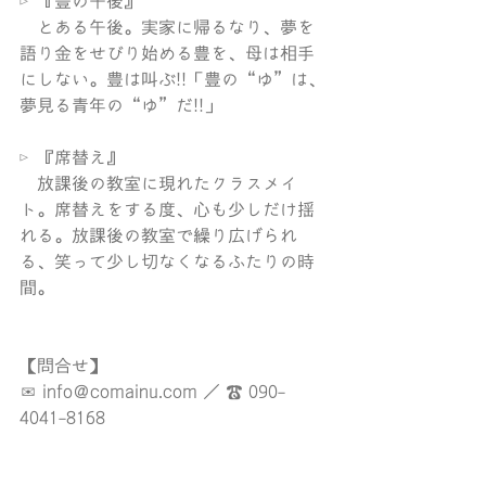
▷『豊の午後』
　とある午後。実家に帰るなり、夢を
語り金をせびり始める豊を、母は相手
にしない。豊は叫ぶ!!「豊の“ゆ”は、
夢見る青年の“ゆ”だ!!」
▷『席替え』
　放課後の教室に現れたクラスメイ
ト。席替えをする度、心も少しだけ揺
れる。放課後の教室で繰り広げられ
る、笑って少し切なくなるふたりの時
間。
【問合せ】
✉️ info＠comainu.com ／ ☎ 090-
4041-8168