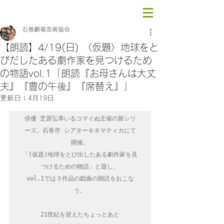
石巻劇場芸術協会
【朗読】4/19(日) 〈仮題〉地球をと
びだしたある劇作家を見つけるため
の物語vol.1「朗読『お母さんは大丈
夫』『豊の午後』『席替え』」
更新日：
4月19日
俳優 芝原弘率いるコマイぬ主催の新シリ
ーズ。石巻市 シアターキネマティカにて
開催。

「(仮題)地球をとび出したある劇作家を見
つけるための物語」と題し、

vol.1では３作品の戯曲の朗読をおこな
う。

21世紀を迎えたちょっとあと
