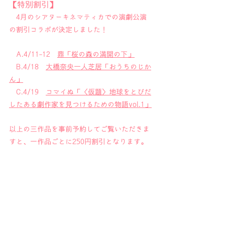
【特別割引】
　4月のシアターキネマティカでの演劇公演
の割引コラボが決定しました！
　A.4/11-12　
鼎「桜の森の満開の下」
　B.4/18　
大橋奈央一人芝居「おうちのじか
ん」
　C.4/19　
コマイぬ「〈仮題〉地球をとびだ
したある劇作家を見つけるための物語vol.1」
以上の三作品を事前予約してご覧いただきま
すと、一作品ごとに250円割引となります。