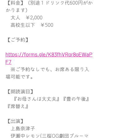
【料金】
（別途１ドリンク代600円がか
かります）
大人　￥2,000
　高校生以下　￥500
【ご予約】
https://forms.gle/K83fhVRqr8oEWaP
F7
　※ご予約なしでも、お席ある限り入
場可能です。
【朗読演目】
 　『お母さんは大丈夫』『豊の午後』
『席替え』
【出演】
　上島奈津子
　伊瀬中レモン(三桜OG劇団ブルーマ