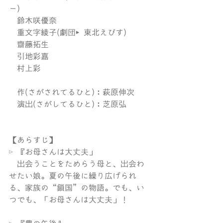
ー)
　鈴木咲優奈
　重文字綾子(劇団▶東北えびす)
　齋藤拓生
　引地彩嘉
　村上彩
　作(さがされてるひと)：萩原伸次
　演出(さがしてるひと)：芝原弘
【あらすじ】
▷『お母さんは大丈夫」
　出会うことをためらう母と、出会わ
せたい娘。夏の午後に繰り広げられ
る、家族の“鎖国”の物語。でも、い
つでも、「お母さんは大丈夫」！