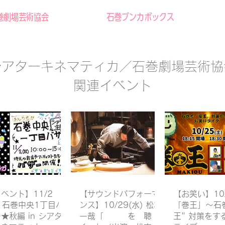
巻劇場芸術協会
石巻ブンカボックス
シアターキネマティカ／​石巻劇場芸術協
関連イベント
ベント】11/2
【サウンドパフォーマ
【お笑い】10/
) 石巻中央1丁目バ
ンス】10/29(水) 松本
「巻王」〜石巻
★秋編 in シアタ
一哉「 を 聴
王" 対策をす