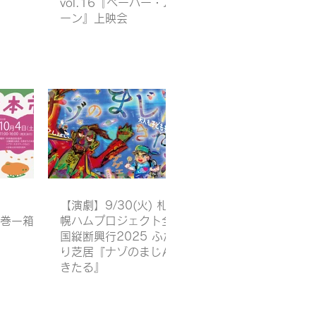
vol.16『ペーパー・ム
ーン』上映会
【演劇】9/30(火) 札
石巻一箱古
幌ハムプロジェクト全
国縦断興行2025 ふた
り芝居『ナゾのまじん
きたる』