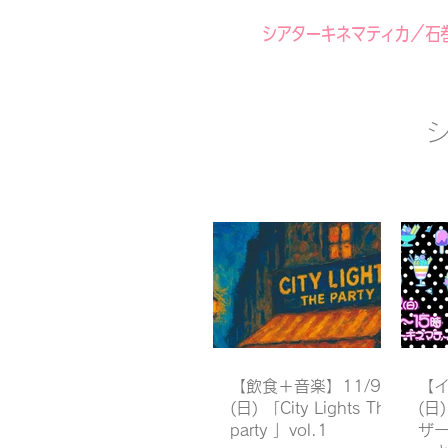
シアターキネマティカ／石
【飲食＋音楽】11/9
【イ
(日) 「City Lights The
(日
party 」vol.1
ザー