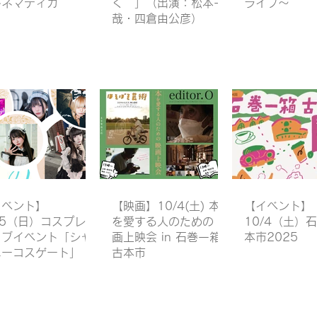
キネマティカ
く 」（出演：松本一
ライブ〜
哉・四倉由公彦）
イベント】
【映画】10/4(土) 本
【イベント】
/5（日）コスプレ＆
を愛する人のための 映
10/4（土）
イブイベント「シャ
画上映会 in 石巻一箱
本市2025
ニーコスゲート」
古本市