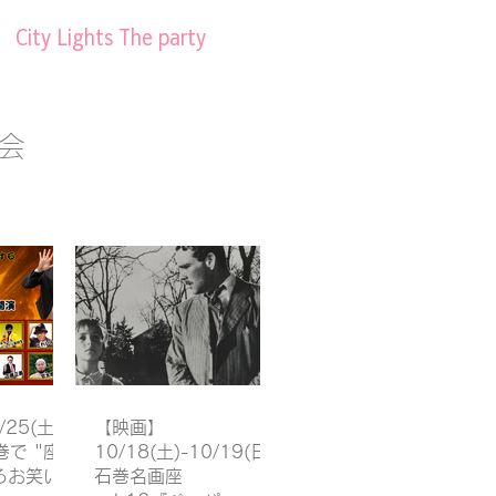
City Lights The party
会
25(土)
【映画】
で "座
10/18(土)-10/19(日)
るお笑い
石巻名画座