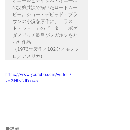
オニールとテイタム・オニール
の父娘共演で描いたロードムー
ビー。ジョー・デビッド・ブラ
ウンの小説を原作に、「ラス
ト・ショー」のピーター・ボグ
ダノビッチ監督がメガホンをと
った作品。

（1973年製作／102分／モノク
ロ／アメリカ）
https://www.youtube.com/watch?
v=GHlNNtDyy4s
●詳細