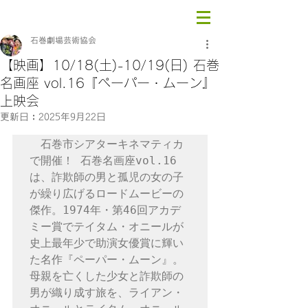
石巻劇場芸術協会
【映画】10/18(土)-10/19(日) 石巻
名画座 vol.16『ペーパー・ムーン』
上映会
更新日：
2025年9月22日
　石巻市シアターキネマティカ
で開催！ 石巻名画座vol.16
は、
詐欺師の男と孤児の女の子
が繰り広げるロードムービーの
傑作。1974年・第46回アカデ
ミー賞でテイタム・オニールが
史上最年少で助演女優賞に輝い
た名作『ペーパー・ムーン』。
母親を亡くした少女と詐欺師の
男が織り成す旅を、ライアン・