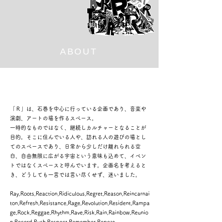
ABOUT
「Ｒ」は、石巻を中心に行っている企画であり、音楽や
演劇、アートの場を作るスペース。
一時的なものではなく、継続しカルチャーとなることが
目的。そこに住んでいる人や、訪れる人の遊びの場とし
てのスペースであり、日常から少しだけ離れられる空
白、自由無限に広がる宇宙という意味も込めて、イベン
トではなくスペースと呼んでいます。企画名を考えると
き、どうしても一言では言い尽くせず、迷いました。
Ray,Roots,Reaction,Ridiculous,Regret,Reason,Reincarnai
ton,Refresh,Resistance,Rage,Revolution,Resident,Rampa
ge,Rock,Reggae,Rhythm,Rave,Risk,Rain,Rainbow,Reunio
n,Record,Rush,Respect,Remember,Repeat...