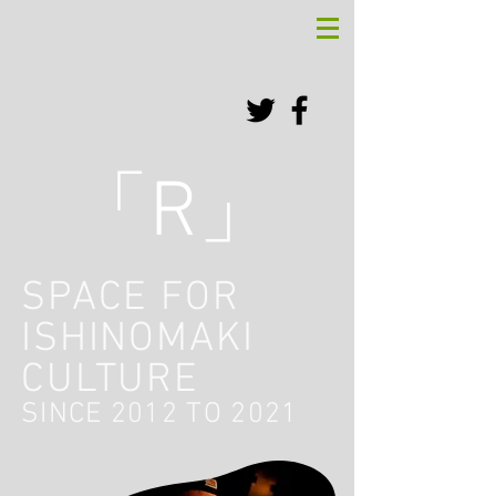
「
」
R
SPACE FOR
ISHINOMAKI
CULTURE
SINCE 2012 TO 2021