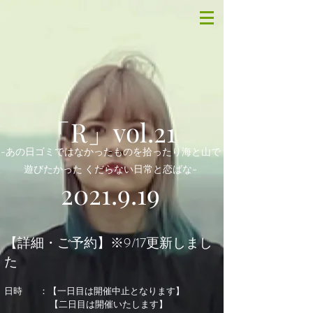
「R」vol.21
-あの日ゴミではなかったものを拾ったり海と山で
遊びたかった くだらない日常と恋ばな-
2021.9.19
【詳細・ご予約】
※9/17更新しまし
た
日時 ：
【一日目は開催中止となります】
【二日目は開催いたします】