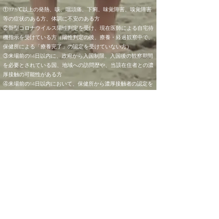
①37.5℃以上の発熱、咳、咽頭痛、下痢、味覚障害、嗅覚障害
等の症状のある方、体調に不安のある方
②新型コロナウイルス陽性判定を受け、現在医師による自宅待
機指示を受けている方（陽性判定の後、療養・経過観察中で、
保健所による「療養完了」の認定を受けていない方）
③来場前の14日以内に、政府から入国制限、入国後の観察期間
を必要とされている国、地域への訪問歴や、当該在住者との濃
厚接触の可能性がある方
④来場前の14日以内において、保健所から濃厚接触者の認定を
受けた方
⑤来場前の14日以内において、保健所による濃厚接触者の追跡
がなされない場合でも濃厚接触に該当する行動履歴（マスクな
し、1m以内で15分以上接触）があった方
⑥来場前の14日以内に同居のご家族、同じ職場の方などに新型
コロナウイルスに感染した方、もしくは感染の疑いのある方が
いる方
■緊急事態措置区域および、まん延防止等重点措置区域からご
来場の皆様には、PCR検査または抗原検査を来場直前にご受検
のうえお越しくださいますようお願い申し上げます。