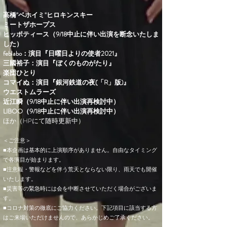
高橋"ベホイミ"ヒロキンスキー
ミートザホープス
ヒッポティース（9/18中止に伴い出演を断念いたしま
した）
feblabo：演目『日曜日よりの使者2021』
​三國裕子：演目『ぼくのものがたり』
​楽団ひとり
コマイぬ：演目『銀河鉄道の夜(「R」版)』
ウエストムラーズ
近江瞬（9/18中止に伴い出演再検討中）
LIBOO（9/18中止に伴い出演再検討中）
ほか（HPにて随時更新中）
＜ご注意＞
■本企画は基本的に上演順序がありません。自由なタイミング
で各演目が始まります。
■注意報・警報などを伴う荒天とならない限り、雨天でも開催
いたします。
■災害等の緊急時には会を中断させていただく場合がございま
す。
■コロナ対策の徹底にご協力ください。下記項目に該当する方
はご来場いただけませんので、あらかじめご了承ください。