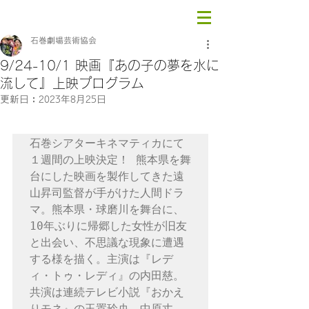
石巻劇場芸術協会
9/24-10/1 映画『あの子の夢を水に
流して』上映プログラム
更新日：
2023年8月25日
石巻シアターキネマティカにて
１週間の上映決定！ 熊本県を舞
台にした映画を製作してきた遠
山昇司監督が手がけた人間ドラ
マ。熊本県・球磨川を舞台に、
10年ぶりに帰郷した女性が旧友
と出会い、不思議な現象に遭遇
する様を描く。主演は『レデ
ィ・トゥ・レディ』の内田慈。
共演は連続テレビ小説『おかえ
りモネ』の玉置玲央、中原丈