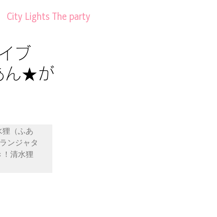
City Lights The party
ライブ
あん★が
水狸（ふあ
ランジャタ
き！清水狸