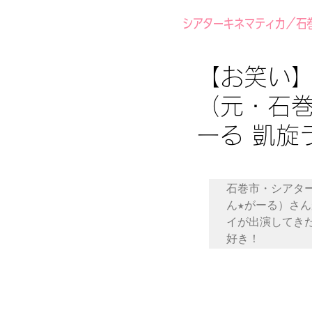
シアターキネマティカ／石
【お笑い】
（元・石巻
ーる 凱
石巻市・シアタ
ん★がーる）さ
イが出演してき
好き！