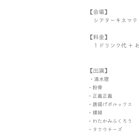
【会場】
　シアターキネマティ
【料金】
　１ドリンク代 + 
【出演】
 ・清水狸
・粉骨
・正義正義
・唐揚げポルックス
・裸婦
・わたかみふくろう
・タケウチーズ