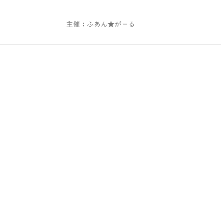
主催：ふあん★がーる