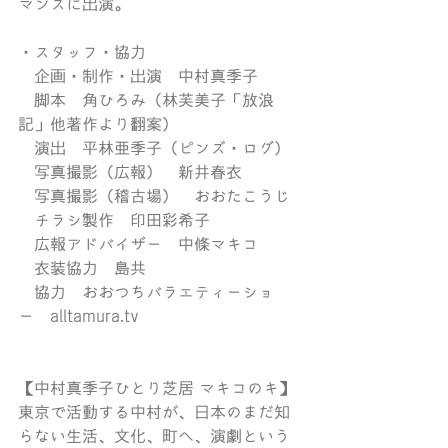
マンスに出演。
・スタッフ・協力
　企画・制作・出演　中村真季子
　脚本　角ひろみ（林芙美子「放浪
記」他著作より翻案）　
　演出　平林亜季子（ピンズ・ログ）
　写真撮影（広報）　新井春衣
　写真撮影（稽古場）　おおたこうじ
　チラシ製作　印田彩希子
　広報アドバイザー　中條マキコ
　衣装協力　島共
　協力　おおつちバラエティーショ
ー　alltamura.tv　　
【中村真季子ひとり芝居 マキコのキ】
東京で活動する中村が、日本のまだ知
らない生活、文化、町へ、演劇という