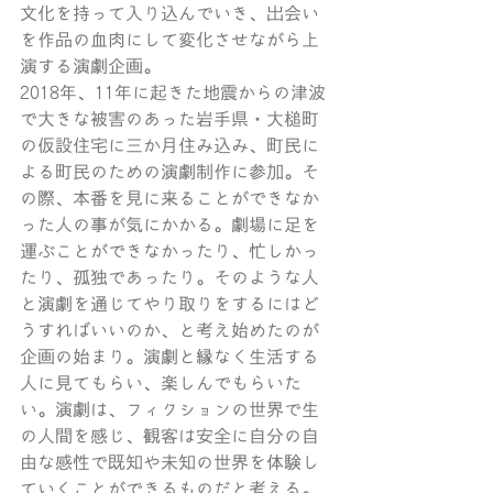
文化を持って入り込んでいき、出会い
を作品の血肉にして変化させながら上
演する演劇企画。
2018年、11年に起きた地震からの津波
で大きな被害のあった岩手県・大槌町
の仮設住宅に三か月住み込み、町民に
よる町民のための演劇制作に参加。そ
の際、本番を見に来ることができなか
った人の事が気にかかる。劇場に足を
運ぶことができなかったり、忙しかっ
たり、孤独であったり。そのような人
と演劇を通じてやり取りをするにはど
うすればいいのか、と考え始めたのが
企画の始まり。演劇と縁なく生活する
人に見てもらい、楽しんでもらいた
い。演劇は、フィクションの世界で生
の人間を感じ、観客は安全に自分の自
由な感性で既知や未知の世界を体験し
ていくことができるものだと考える。