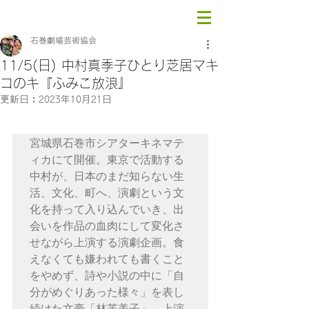
石巻劇場芸術協会
11/5(日) 中村真季子ひとり芝居マキ
コのキ『ふみこ放浪』
更新日：
2023年10月21日
宮城県石巻市シアターキネマテ
ィカにて開催。東京で活動する
中村が、日本のまだ知らない生
活、文化、町へ、演劇という文
化を持って入り込んでいき、出
会いを作品の血肉にして変化さ
せながら上演する演劇企画。食
えなくても嫌われても書くこと
をやめず、詩や小説の中に「自
分がめぐりあった様々」を表し
続けた文豪「林芙美子」。上演