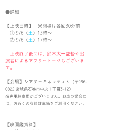
●詳細
【上映日時】　※開場は各回30分前
　① 9/6（
土
）13時〜
　② 9/6（
土
）17時〜
　上映終了後には、鈴木太一監督や出
演者によるアフタートークもございま
す。
【会場】シアターキネマティカ
（〒986-
0822 宮城県石巻市中央１丁目3-12）
※専用駐車場がございません。お車の場合に
は、お近くの有料駐車場をご利用ください。
【映画鑑賞料】