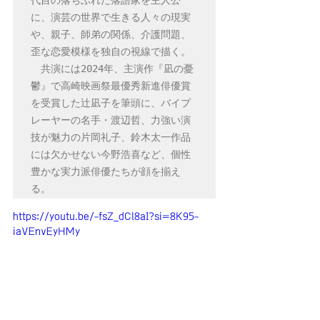
代目の落ちぶれた落語家を主人公
に、演芸の世界で生きる人々の現実
や、親子、師弟の関係、介護問題、
歪な恋愛模様を独自の視線で描く。

　共演には2024年、主演作『凪の憂
鬱』で高崎映画祭最優秀新進俳優賞
を受賞した辻凪子を筆頭に、バイプ
レーヤーの名手・渡辺哲、力強い演
技が魅力の片岡礼子、鈴木太一作品
には欠かせない今野浩喜など、個性
豊かな実力派俳優たちが顔を揃え
る。
https://youtu.be/-fsZ_dCl8aI?si=8K95-
iaVEnvEyHMy