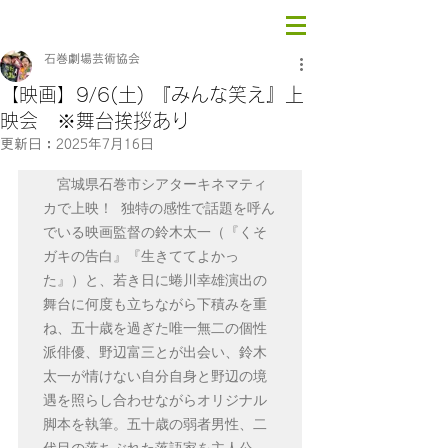
石巻劇場芸術協会
【映画】9/6(土) 『みんな笑え』上
映会 ※舞台挨拶あり
更新日：
2025年7月16日
　宮城県石巻市シアターキネマティ
カで上映！ 
独特の感性で話題を呼ん
でいる映画監督の鈴木太一（『くそ
ガキの告白』『生きててよかっ
た』）と、若き日に蜷川幸雄演出の
舞台に何度も立ちながら下積みを重
ね、五十歳を過ぎた唯一無二の個性
派俳優、野辺富三とが出会い、鈴木
太一が情けない自分自身と野辺の境
遇を照らし合わせながらオリジナル
脚本を執筆。五十歳の弱者男性、二