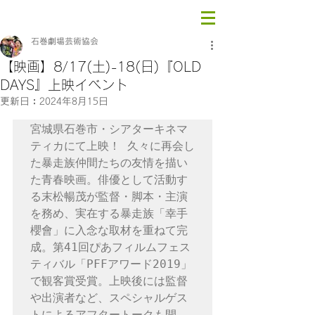
石巻劇場芸術協会
【映画】8/17(土)-18(日)『OLD
DAYS』上映イベント
更新日：
2024年8月15日
宮城県石巻市・シアターキネマ
ティカにて上映！ 久々に再会し
た暴走族仲間たちの友情を描い
た青春映画。俳優として活動す
る末松暢茂が監督・脚本・主演
を務め、実在する暴走族「幸手
櫻會」に入念な取材を重ねて完
成。第41回ぴあフィルムフェス
ティバル「PFFアワード2019」
で観客賞受賞。上映後には監督
や出演者など、スペシャルゲス
トによるアフタートークも開