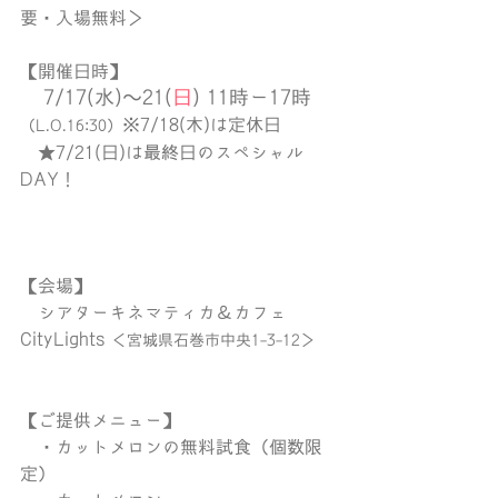
要・入場無料＞
【開催日時】
7/17(水)〜21(
日
) 11時ー17時
※7/18(木)は定休日
（L.O.16:30）
　★7/21(日)は最終日のスペシャル
DAY！
【会場】
　シアターキネマティカ＆カフェ
CityLights 
＜宮城県石巻市中央1-3-12＞
【ご提供メニュー】
　・カットメロンの無料試食（個数限
定）