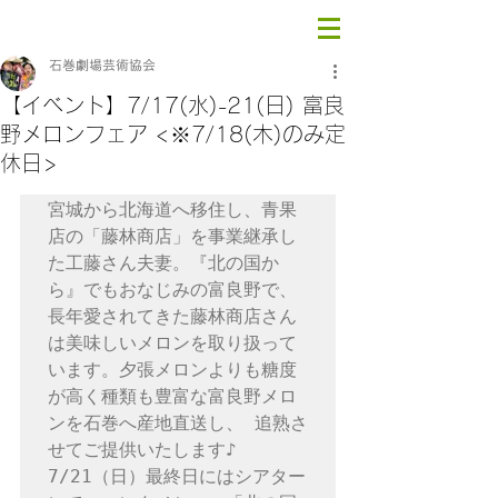
石巻劇場芸術協会
【イベント】7/17(水)-21(日) 富良
野メロンフェア <※7/18(木)のみ定
休日>
宮城から北海道へ移住し、青果
店の「藤林商店」を事業継承し
た工藤さん夫妻。『北の国か
ら』でもおなじみの富良野で、
長年愛されてきた藤林商店さん
は美味しいメロンを取り扱って
います。夕張メロンよりも糖度
が高く種類も豊富な富良野メロ
ンを石巻へ産地直送し、 追熟さ
せてご提供いたします♪　
7/21（日）最終日にはシアター