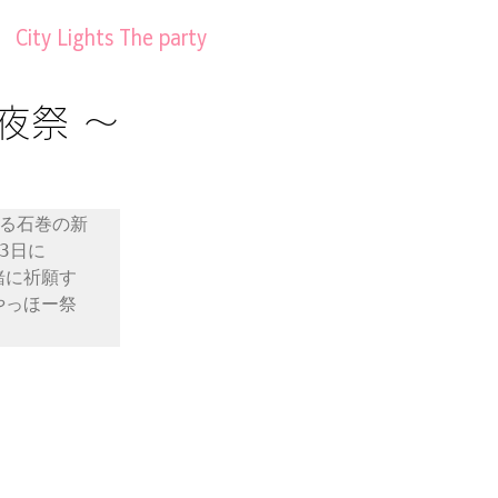
City Lights The party
夜祭 〜
る石巻の新
3日に
緒に祈願す
やっほー祭