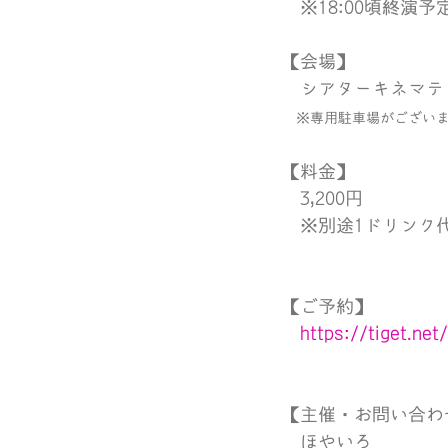
　※18:00頃終演予
【会場】
　シアターキネマテ
　※専用駐車場がござい
【料金】
　3,200円
　※別途1ドリンク
【ご予約】
https://tiget.ne
【主催・お問い合わ
　ほやいろ