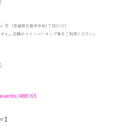
定
ィカ
（宮城県石巻市中央1丁目3-12）
ません。近隣のコインパーキング等をご利用ください。
代
t/events/488163
せ】