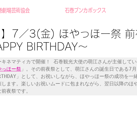
巻劇場芸術協会
石巻ブンカボックス
】7／3(金) ほやっほー祭 前
PPY BIRTHDAY〜
ーキネマティカで開催！ 石巻観光大使の萌江さんが主催してい
やっほー祭
」。その前夜祭として、萌江さんの誕生日である7月
 BIRTHDAY」として、お祝いしながら、ほやっほー祭の成功を一
催します。楽しいお祝いムードに包まれながら、翌日以降のほ
な前夜祭です。