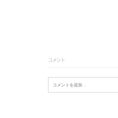
コメント
コメントを追加…
【映画】9/13（日）3名の監
督による自主制作映画合同上