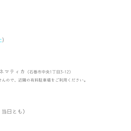
土
)
ネマティカ
（石巻市中央1丁目3-12）
せんので、近隣の有料駐車場をご利用ください。
り・当日とも）