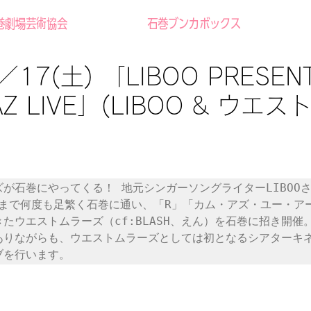
巻劇場芸術協会
石巻ブンカボックス
17(土) 「LIBOO PRESEN
AZ LIVE」(LIBOO & ウエ
が石巻にやってくる！ 地元シンガーソングライターLIBOO
れまで何度も足繁く石巻に通い、「R」「カム・アズ・ユー・ア
たウエストムラーズ（cf:BLASH、えん）を石巻に招き開催
ありながらも、ウエストムラーズとしては初となるシアターキ
ブを行います。