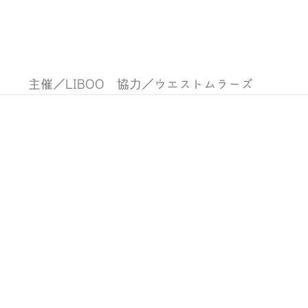
主催／LIBOO　協力／ウエストムラーズ