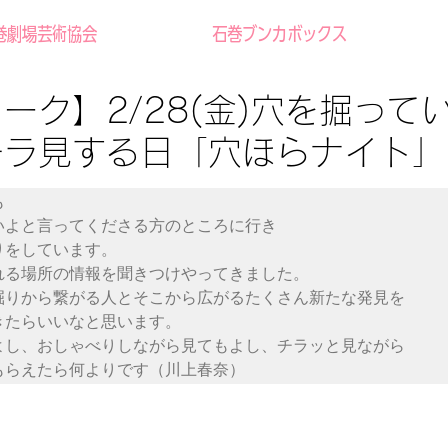
巻劇場芸術協会
石巻ブンカボックス
ーク】2/28(金)穴を掘って
チラ見する日「穴ほらナイト」


いよと言ってくださる方のところに行き

をしています。

れる場所の情報を聞きつけやってきました。

掘りから繋がる人とそこから広がるたくさん新たな発見を

たらいいなと思います。

よし、おしゃべりしながら見てもよし、チラッと見ながら

もらえたら何よりです（川上春奈）