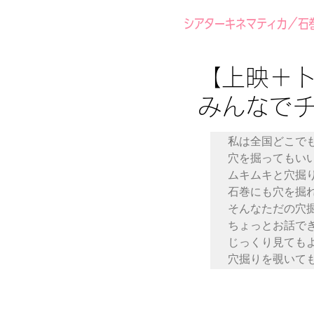
シアターキネマティカ／石
【上映＋ト
みんなで
私は全国どこでも
穴を掘ってもい
ムキムキと穴掘り
石巻にも穴を掘
そんなただの穴
ちょっとお話でき
じっくり見ても
穴掘りを覗いて