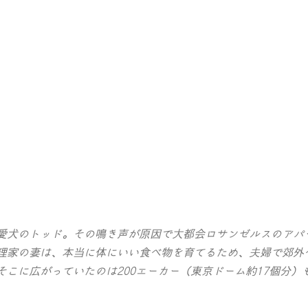
愛犬のトッド。その鳴き声が原因で大都会ロサンゼルスのアパ
理家の妻は、本当に体にいい食べ物を育てるため、夫婦で郊外
そこに広がっていたのは200エーカー（東京ドーム約17個分）