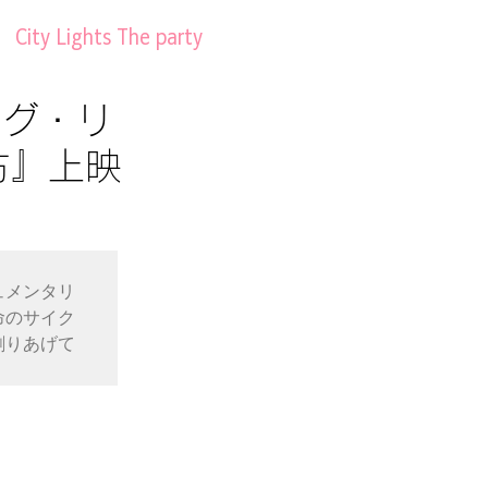
City Lights The party
ッグ・リ
方』上映
ュメンタリ
命のサイク
創りあげて