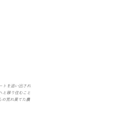
ートを追い出され
へと移り住むこと
もの荒れ果てた農