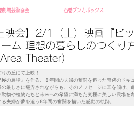
巻劇場芸術協会
石巻ブンカボックス
上映会】2/1（土）映画『ビ
ーム 理想の暮らしのつくり
rea Theater）
りの丘にて上映！

究極の農場』を作る、８年間の夫婦の奮闘を追った奇跡のドキ
然の厳しさに翻弄されながらも、そのメッセージに耳を傾け、
い動物や植物たちと未来への希望に満ちた究極に美しい農場を
する夫婦が夢を追う8年間の奮闘を描いた感動の軌跡。