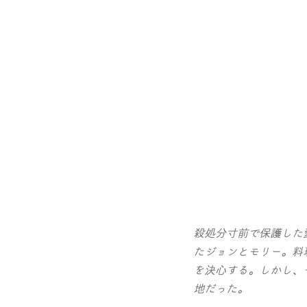
殺処分寸前で保護した
たジョンとモリー。料
を決心する。しかし、
地だった。