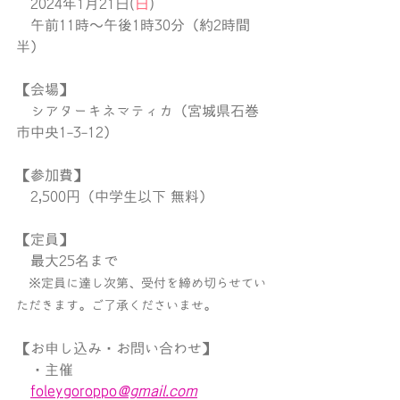
　2024年1月21日(
日
)
　午前11時〜午後1時30分
（約2時間
半）
【会場】
　シアターキネマティカ
（宮城県石巻
市中央1-3-12）
【参加費】
　2,500円（中学生以下 無料）
【定員】
　最大25名まで
　※定員に達し次第、受付を締め切らせてい
ただきます。ご了承くださいませ。
【お申し込み・お問い合わせ】
　・主催
foleygoroppo
@gmail.com