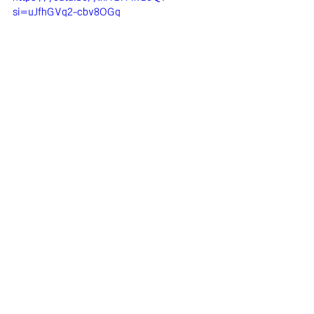
si=uJfhGVq2-cbv8OGq
すべて表示
最新記事