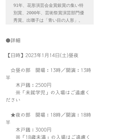
91年、花形演芸会金賞銀賞の集い特
別賞、2000年、芸術祭賞演芸部門優
秀賞。出囃子は「青い目の人形」。
●詳細
【日時】2023年1月14日(土)昼夜
　☆昼の部　開場：13時／開演：13時
半
　　木戸銭：2500円
　　※「未就学児」の入場はご遠慮く
ださい
　★夜の部　開場：18時／開演：18時
半
　　木戸銭：3000円
　　※「18歳未満」の入場はご遠慮く