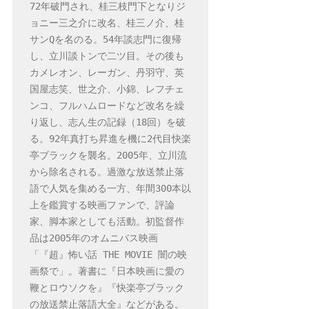
72年破門され、桂三枝門下となりジ
ョニー三之介に改名、桂三ノ介、桂
サンQを名のる。54年談志門に復帰
し、立川談トンで二ツ目。その後も
カメレオン、レーガン、丹羽守、英
国屋志笑、世之介、小錦、レフチェ
ンコ、フルハムロードなど改名を繰
り返し、志ん生の記録（18回）を破
る。92年真打ち昇進を機に2代目快楽
亭ブラックを襲名。2005年、立川流
から除名される。過激な放送禁止落
語で人気を集める一方、年間300本以
上を鑑賞する映画ファンで、評論
家、脚本家としても活動。初監督作
品は2005年のオムニバス映画
「『超』怖い話 THE MOVIE 闇の映
画祭で」。著書に『日本映画に愛の
鞭とロウソクを』『快楽亭ブラック
の放送禁止落語大全』などがある。