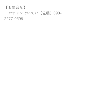
【お問合せ】
　パナックけいてい（佐藤）090-
2277-0596
主催：石巻落語とジャズを楽しむ会